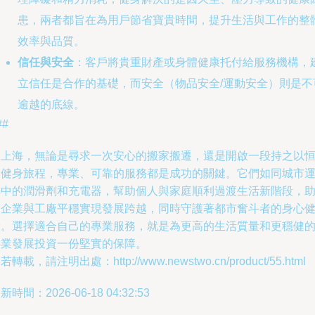
患，兩者都旨在為用戶節省寶貴時間，提升生活與工作的整
效率與品質。
信任與安全
：客戶將貴重財產或身體健康托付給服務機構，
立信任是合作的基礎，而安全（物品安全/運動安全）則是不
逾越的底線。
##
在上海，無論是尋求一次安心的搬家搬遷，還是開啟一段持之以
的健身旅程，專業、可靠的服務都是成功的關鍵。它們如同城市
轉中的潤滑劑和充電器，幫助個人與家庭順利過渡生活新階段，
力企業與工廠平穩實現發展跨越，同時守護著都市奮斗者的身心
康。選擇適合自己的專業服務，就是為更高的生活質量和更穩健
事業發展投資一份堅實的保障。
若轉載，請注明出處：http://www.newstwo.cn/product/55.html
新時間：2026-06-18 04:32:53