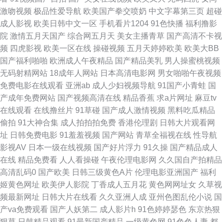
蕉 国内AV在线 51无码高清小视频 国产亚洲欧洲高潮 91TV做爱视频 国产精
激吻视频
极品性爱导航
欧美国产拳交喷奶
中文字幕第三页
超碰
成人影视
欧美日韩中文一区
手机看片1204
91色快播
福利撸影
品九十九区 亚州男人天堂 97偷拍在线视频 欧美一级性生活 91老司机福利社
院
激情五月天国产
综合网五月天
美女主播青草
国产高清不卡视
频
四虎影视
欧美一区在线
操碰视频
五月天婷婷欧美
欧美大BB
玖玖视频黄色 91吃瓜黑社 九热AV 91次元网 后入黑丝在线播放 影音先锋女
国产福利啪啪
欧洲成人午夜精品
国产精品美乳
男人操蜜桃视频
无码射精网站
18成年人网站
日本高清电影网
男女啪啪午夜视频
人av 成人ss网站 午夜剧院福利社 草莓视频入口 日韩精品色综合 91探花在线
免费电影在线观看
亚洲ab
成人少妇视频导航
91国产小青蛙
国
产成年免费网站
国产视频高清在线
精品香蕉
求a片网址
麻豆tv
直播 欧美专区日韩专区 91网站在线看 蜜芽在线导航 91天美 免费口爆射精电
在线观看
在线撸丝片
91草碰
国产成人激情视频
黑料吃瓜精品
偷拍
91大神合集
成人拍拍拍免费
香港伦理剧
日韩大片观看网
影 91色色导航导航 欧美人妖A片免费看 91日本 九色福利国产91 91国产视频
址
日韩免费电影
91羞羞视频
国产网站
青草全福视在线
性导航
影视AV
日本一级在线视频
国产好片浮力
91久操
国产精品成人
网站 九色91蝌蚪少妇 91n免费 国产精品精品一区二区 亚洲色图欧美在线 导
在线
精品免费看
人人看操碰
午夜伦理电影网
久久国自产拍精品
高清乱码0
国产欧美
日韩三级黄色A片
伦理电影亚洲国产
福利
航亚洲99导航亚洲 熟女国产一区 av日韩福利精品导航 五月社区天堂 av伊人
姬黄色网址
欧美伊人影院
丁香成人五月花
黄色网网址女
久草视
频最新网址
日韩大片在线看
久久亚洲人成
亚州色图乱伦小说
国
蜜桃 人人艹超碰 91饭店丝袜足交福利彩票 久久黄色视频网址 91pron在线
产va免费观看
国产人妖第二
成人影片h
91色婷婷瑟色
东京热狠
狠草
日韩精品观看
91最新国产精品
一级黄色网
91色色人妻
都