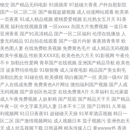
物交
国产精品无码电影
91插插库
97超碰大香蕉
户外自慰影院
国产一区二区二区
国产偷窥盗摄视频
成人动漫网站观看
欧美第
费观看 成人a级视频 欧美福利专区 影音先锋色a www久久come 另类老女人
一页夜夜
91成人精品视频
蜜桃爱爱视频
乱伦熟女五月天
91香
蕉视
福利在线视频直播
一区xxxxx
岛国大片免费视频
一道日本
影音先锋av手机在线 91资源人妻超碰 美女福利一区 影音先锋资源站婷婷 俺
亚洲香蕉
国产91高清精品
国产一区二区福利
伦理在线播放
人
妻无码精品
91自拍在线观看
国产一级片内射
夜夜骑青青草
欧
去也狼人干 内射视频网 91p在线论坛 草莓视频污app 欧美专区一 91爱爱王
美色图人妻
在线免费欧美视频
免费黄色毛片
成人精品无码视频
欧美午夜极品
性欧美ⅩⅩⅩⅩ乱
欧美色色六月天
91影视网
午夜伦
www深爱激情com 91性愛 福利社啪啪 欧美另类视频 91福利论坛91 91素人
不卡
加勒比性爱网
青草国产在线视频
亚洲国产精品导航
欧美色
淫
波多野结依电影
91狠狠撸
成人深夜电影
精品国产美女剃毛
越啪系列 久久视频香 影音先锋日韩av www干老女人com 老湿机午夜剧场
加勒比熟女
91碰在线
欧美裸模
萌白酱国产一区
美国一级AV
国
产人在线成免费
免费黄色A片网址
微拍福利国产视频
国产人成
91白虎丝袜萝莉 东京热久久 欧美日韩瑞士久久 91黑丝高跟后入 九九热精品
无码视频
国产原创区色花堂
在线免费黄A片
久草福利
乱伦家庭
成人午夜免费视频
人妖射精
国产屁屁
国产精品天干天
国产精品
一区 夜夜撸导航 91在线免费白丝 久久人人超碰 先锋影音av中文资源 97色
午夜一区
中文字幕无码人妻
日本不卡二区
国产日韩91
久草福
利视频网
91日日夜夜91
超碰碰天天操
91草草酒店视频
韩日一
色超踫 玖玖资源影音先锋 91看频 久久香蕉网 性交影片 91在线老司机青青草
区二区
国产激情视频网站
成人视频日本
茄子视频污
亚洲色欲天
天
成人丝瓜视频下载
日韩逼网
精东传媒入口
黄wwww色
香港
精品福利AV 91影音资源 九九re在线观看视频 亚洲一二区人妻 97亚洲超碰