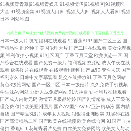
91视频青青草|91视频青娱乐|91视频情侣|91视频区|91视频区一
大全|91视频全集|91视频人口|91视频人人|91视频人人看|91视频
日本
网站地图
日本一级大片
微拍福利在线观看
91香蕉APP
国产二区三区
国
国产精品夜夜嗨 91美女内射网站 激情啪啪在线观看91 丝足麻豆一区二区 91
产精品性
乱伦种子
美国伦理大片
国产二区在线观看
美女伦理视
频
福利偷拍小视频
91社区国产
丁香五月天堂
欧美变态一区
国
福利首页 草莓视频污丝瓜视频 免费黄污视频在线观看 91干逼精品 丁香五月
产综合在线观看
国产免费一级片
福利视频资源站
成人午夜在线
观看
欧美图片在线观看
在线观看h视频
国产a级0
变性人妖
国产
日韩 日韩一二三视屏 91精品国 国产精品视频九九 四虎东方在线观看网址 91
福利永久
日韩中文字幕观看
足交在线播放91
丁香五月色网站
黄色3级抢网站
国产一区二区
日本一级婬片
久久免费手机视频
微拍 久久尤物天堂 91白丝美女视频 浮力限制影院123 日韩调教影音先锋 91
学生妹Av网站
亚洲人成免费网站
91大神自拍
福利片在线观看
国产成人内射无码
激情五月极品婷婷
国产剧情精品
成人三级伦
国产精品熟女在线 国产精品自拍97在线 免费淫网 91新址 后入空姐范冰水丝
理免费
偷怕欧美亚州图片
国产AV国产AV
97亚洲精华液
国内精
自线
国产精品3级片
成年女人视频
狠狠撸亚洲欧美
91操碰在线
袜 一级日韩毛片91TV 超碰91人人在线 婷婷黄色大网站 AV操黑丝 狼人五月
国产高清精品二区
国产欧美在线视频
欧美色综合网
91国产自拍
偷拍
香蕉911
花蝴蝶看片免费
白丝美女免费网站
欧美女人与动
天综合影院 91超碰在线观导航 浮力影院限制级 日韩不卡五区 91豆花视频免