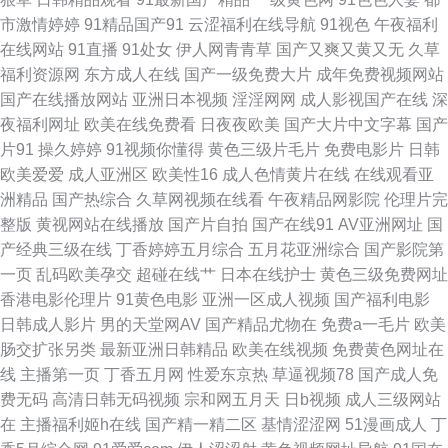
国产a母子视频 91视频日韩经典 先锋影音美女 东京热男人的天堂09 午夜剧
市激情婷婷
91精品国产91
云涩福利在线导航
91视色
午夜福利
在线网站
91直播
91处女
伊人网青青草
国产又爽又黄又无
久草
场久久 www日本永久 日比打炮 91深夜熟妇视频 人妻aU在线 91网战观看 青
福利资源网
东方成人在线
国产一级免费大片
成年免费视频网站
国产在线播放网站
亚洲日本视频
淫淫网网
成人影视国产在线
深
青草大香蕉91 A片资源网 瑟瑟综合网 肏屄抖音 婷婷色女网 Av网址麻豆 青草
夜福利网址
欧美在线免费看
日夜夜欧美
国产大片中文字幕
国产
片91
操久婷婷
91视频你懂得
黄色三级片毛片
免费电影片
日韩
视频在线播放 91香蕉在线网站 欧美日韩瑞士久久 91久久比比资源色 欧美淫
欧美爱爱
成人亚洲区
欧美性16
成人色情黄片在线
在线观看亚
洲精品
国产热综合
久草网视频在线看
午夜精品网影院
伦理片完
乱一区二区 91最新天堂 人妖扩肛性爱 91资源总站在线观看 四虎成人欧美日
整版
黄视网站在线播放
国产片自拍
国产在线91
AV亚洲网址
国
产经典三级在线
丁香婷婷五月综合
五月花亚洲综合
国产影院第
韩 AV伊人天堂 日韩成人无码人妻 91页在线视频 青青草社区 操你啦超碰97
一页
乱码欧美孕交
超碰在线艹
日本在线护士
黄色三级免费网址
香港电影伦理片
91黄色电影
亚洲一区成人视频
国产福利电影
深夜福利视视频 草艹91 五月花av网址 成人av影院影视城 日日射网站 白浆
日韩成人影片
男的天堂网AV
国产精品尤物在
免费a一毛片
欧美
肠交扩张另类
最新亚洲日韩精品
欧美在线视频
免费黄色网址在
AV导航 色久悠悠中文 岛国99 香蕉国产高清 国产精品久久色 91豆花吃瓜视
线
主播第一页
丁香五月网
性爱东京热
草逼视频78
国产成人免
费无码
高清日韩无码视频
宗和网五月天
日b视频
成人三级网站
频 黑丝美女91 宅男宅女AV导航 国产精品久久超碰 一本道夜夜干 国产草逼
在
主播福利姬h在线
国产精一精二区
基情涩涩网
51漫画成人
丁