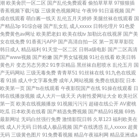
潮
欧美肏屄一区二区
国产乱伦免费观看
偷拍草草草
97狠狠插
香蕉视频下载污版
三级黄色视频网址
午夜99
91日逼视频
国产
成在线观看
萌白酱一线天
乱伦五月天婷婷
美腿丝袜在线观看
国
产精品3p
91综合碰
国产乱女乱
成人xxxxx
日韩伦理片
91色爱
免费黄色av网址
欧美肥老妇
欧美在线tv
加勒比在线视屏
国产美
女在线免费
91香蕉污APP
国产高清自拍一区
第一页草草影院
韩日成人
精品福利
91天堂一区二区
日韩a级电影
国产二区高清
国产www视频
国产粉嫩
国产男女猛视频
91社在线看
欧美日韩
黄色片
变态另态另类2
91李宗精品
黑丝袜自慰喷水
乱伦五月
国
产无码网站
三级无毒免费
青青草51
91丝袜在线
91九色在线观
看
91插
成人中文字幕免费
成年人网站视频
免费在线影院
日本
欧美第一页
国产ts在线观看
午夜影院国产在线
91操在线观看
日
韩在线播放视频
成人大片一级天天
内射性爱网址大全
欧美社区
第一页
欧美在线视频播放
91视频污污污
超碰在线公开
AV蜜桃
吃瓜
日本欧美在线看
国产精选免费视频
国产精品91视频
69热
最新网址
无码白丝强行免费
激情影院日韩
久草123
福利欧美在
线
成人片无码
日韩成人极品视频
国产在线诱惑
乱人xxxxx
超黄
无码
三级黄色图片
91免费看视频
精品午夜福利网
精品亚洲成a