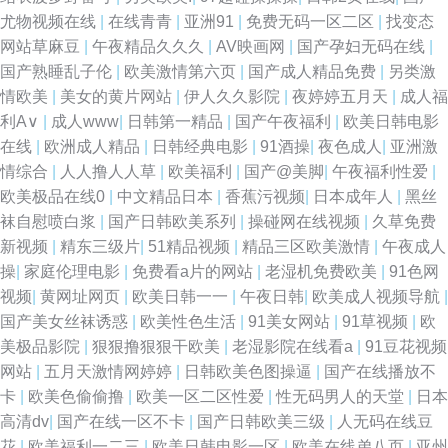
尤物视频在线
|
在线青青
|
亚洲91
|
免费无码一区二区
|
找变态
网站草麻豆
|
午夜精品久久久
|
AV映画网
|
国产孕妇无码在线
|
国产熟睡乱子伦
|
欧美激情第六页
|
国产成人精品免费
|
另类激
情欧美
|
美女的黄片网站
|
伊人久久影院
|
夜婷婷五月天
|
成人福
利A∨
|
成人www
|
日韩第一精品
|
国产午夜福利
|
欧美日韩电影
在线
|
欧洲成人精品
|
日韩经典电影
|
91酒操
|
夜色成人
|
亚洲激
情综合
|
人人撸人人草
|
欧美福利
|
国产@美脚
|
午夜福利性爱
|
欧美极品在线0
|
中文精品日本
|
香蕉污视频
|
日本成年人
|
黑丝
袜自慰喷白浆
|
国产日韩欧美系列
|
操碰网在线视频
|
久草免费
新视频
|
精东三级片
|
51精品视频
|
精品三区欧美激情
|
午夜成人
操
|
家庭伦理电影
|
免费看a片的网站
|
老湿机免费欧美
|
91色网
视频
|
黄网址网页
|
欧美日韩一一
|
午夜日韩
|
欧美成人视频导航
|
国产美女丝袜诱惑
|
欧美性色生活
|
91美女网站
|
91草视频
|
欧
美极品影院
|
狠狠撸狠狠干欧美
|
老湿影院在线看a
|
91豆花视频
网站
|
五月天激情网婷婷
|
日韩欧美色图操逼
|
国产在线播放不
卡
|
欧美色偷偷撸
|
欧美一区二区性爱
|
性无码男人的天堂
|
日本
高清dv
|
国产在线一区不卡
|
国产日韩欧美三级
|
人无码在线豆
花
|
欧美福利一二三
|
欧美日韩电影一区
|
欧美在线弟八页
|
亚州