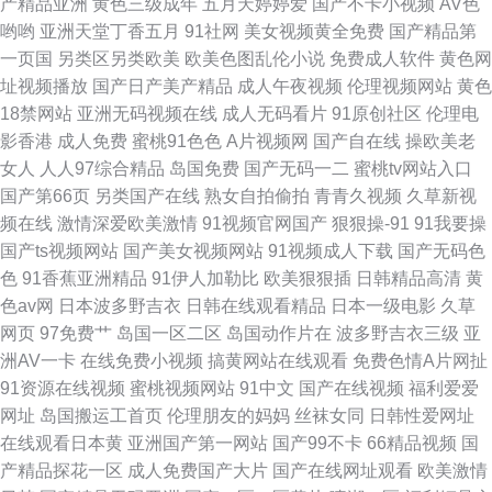
产精品亚洲
黄色三级成年
五月天婷婷爱
国产不卡小视频
AV色
线精品视频观看 五月花社区午夜 国产欧美福利 91九色原创自拍论坛 日韩福
哟哟
亚洲天堂丁香五月
91社网
美女视频黄全免费
国产精品第
一页国
另类区另类欧美
欧美色图乱伦小说
免费成人软件
黄色网
利精品网站
址视频播放
国产日产美产精品
成人午夜视频
伦理视频网站
黄色
18禁网站
亚洲无码视频在线
成人无码看片
91原创社区
伦理电
影香港
成人免费
蜜桃91色色
A片视频网
国产自在线
操欧美老
女人
人人97综合精品
岛国免费
国产无码一二
蜜桃tv网站入口
国产第66页
另类国产在线
熟女自拍偷拍
青青久视频
久草新视
频在线
激情深爱欧美激情
91视频官网国产
狠狠操-91
91我要操
国产ts视频网站
国产美女视频网站
91视频成人下载
国产无码色
色
91香蕉亚洲精品
91伊人加勒比
欧美狠狠插
日韩精品高清
黄
色av网
日本波多野吉衣
日韩在线观看精品
日本一级电影
久草
网页
97免费艹
岛国一区二区
岛国动作片在
波多野吉衣三级
亚
洲AV一卡
在线免费小视频
搞黄网站在线观看
免费色情A片网扯
91资源在线视频
蜜桃视频网站
91中文
国产在线视频
福利爱爱
网址
岛国搬运工首页
伦理朋友的妈妈
丝袜女同
日韩性爱网址
在线观看日本黄
亚洲国产第一网站
国产99不卡
66精品视频
国
产精品探花一区
成人免费国产大片
国产在线网址观看
欧美激情