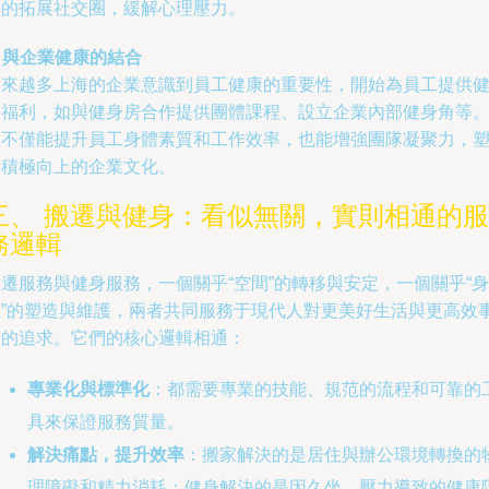
體的拓展社交圈，緩解心理壓力。
. 與企業健康的結合
越來越多上海的企業意識到員工健康的重要性，開始為員工提供
身福利，如與健身房合作提供團體課程、設立企業內部健身角等
這不僅能提升員工身體素質和工作效率，也能增強團隊凝聚力，
造積極向上的企業文化。
三、 搬遷與健身：看似無關，實則相通的服
務邏輯
遷服務與健身服務，一個關乎“空間”的轉移與安定，一個關乎“身
體”的塑造與維護，兩者共同服務于現代人對更美好生活與更高效
業的追求。它們的核心邏輯相通：
專業化與標準化
：都需要專業的技能、規范的流程和可靠的
具來保證服務質量。
解決痛點，提升效率
：搬家解決的是居住與辦公環境轉換的
理障礙和精力消耗；健身解決的是因久坐、壓力導致的健康