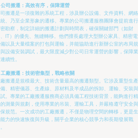
. 公司搬遷：高效有序，保障運營
公司搬遷是一項復雜的系統工程，涉及辦公設備、文件資料、網
系統、乃至企業形象的遷移。專業的公司搬遷服務團隊會提前進
周密勘察，制定詳細的搬遷計劃與時間表，確保關鍵部門（如財
務、IT）的優先、無縫轉移。他們擅長處理大型辦公家具、精密電
設備以及大量檔案的打包與運輸，并能協助進行新辦公室的布局
劃與設備安裝調試，最大限度減少對公司日常運營的影響，保障
務連續性。
. 工廠搬遷：技術密集型，戰略攸關
工廠搬遷是規模最大、技術含量最高的搬遷類型。它涉及重型生
設備、精密儀器、生產線、原材料及半成品的拆卸、運輸、安裝
調試。專業的工廠搬遷服務商必須具備工程技術背景，能夠進行
確的測量與規劃，使用專業的吊裝、運輸工具，并嚴格遵守安全
環保規范。一次成功的工廠搬遷，不僅是物理空間的轉移，更是
產能力的快速恢復與升級，關乎企業的核心競爭力和長期發展戰
略。