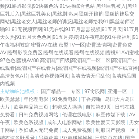
频|91蝌蚪影院|91快播色站|91快播综合色站
黑丝巨乳被入|黑丝
巨乳后入|黑丝巨乳美女|黑丝剧情av|黑丝开裆裤|黑丝裤袜足交
网站|黑丝老女人|黑丝老师的诱惑|黑丝老师给我91|黑丝老师啪
啪91
91无视频官网|91无在线|91五月瑟瑟视频|91五月天|91五月
天久热|91五月天色色网|91五月婷婷|91午夜电影|91午夜福利|91
午夜福利被窝
密臀AV在线|密臀TV一区|密臀激情网|密臀免费
AV|密臀影院免费区|密臀在线观看|密臀在线视频|蜜桃91AV|蜜桃
97色色|蜜桃AV88
高清国产四级|高清国产一区二区|高清国产在
线观看|高清国产在线看片|高清国产在线视频|高清国产在线直播|
高清黄色A片|高清黄色视频网页|高清激情无码乱伦|高清精品国
内视频
主站蜘蛛池模板：
国产精品一二专区
|
97肏屄网
|
亚洲一区二
|
欧美瑟瑟
|
年伦理电影
|
91免费电影
|
丁香婷啪
|
岛国大片岛国
大片
|
欧美精品第三页
|
超碰成人操操
|
自拍第89页
|
日韩在线
免费看
|
日韩免费视频网站
|
伦理在线电影
|
麻豆传媒下载
|
AV
午夜
|
欧美色系视频
|
成年人电影网站
|
欧美性爱天天影院
|
男女
干网站
|
孕妇成人无码免费
|
成人免费视频
|
制服国产视频一区
|
结衣波多野番号
|
另类欧美!
|
97超碰操操操
|
日韩2页在线
|
国产