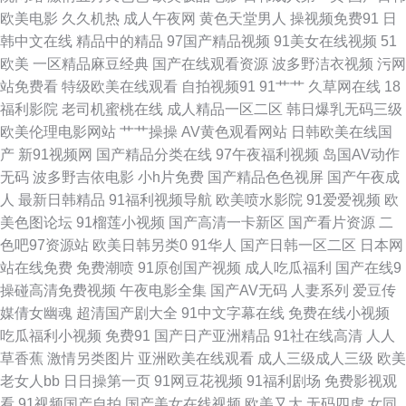
欧美电影
久久机热
成人午夜网
黄色天堂男人
操视频免费91
日
韩中文在线
精品中的精品
97国产精品视频
91美女在线视频
51
不卡在线 俺来也去婷婷听听 日本三级99 91福利是看爽片 狠狠干干干 亚州tv
欧美
一区精品麻豆经典
国产在线观看资源
波多野洁衣视频
污网
站免费看
特级欧美在线观看
自拍视频91
91艹艹
久草网在线
18
91最新在线观看视频在线 美女黄久久 91牛牛 精品福利在线导航 亚洲a午夜
福利影院
老司机蜜桃在线
成人精品一区二区
韩日爆乳无码三级
欧美伦理电影网站
艹艹操操
AV黄色观看网站
日韩欧美在线国
线上看 91自慰凤楼 蜜桃草莓黄瓜app 91黑黄网 国际东方AV在线 亚洲av褔
产
新91视频网
国产精品分类在线
97午夜福利视频
岛国AV动作
无码
波多野吉依电影
小h片免费
国产精品色色视屏
国产午夜成
利专区 91怎么进入网页 91肏碰碰 福利网址在线 色璐璐视频在线 91免费链
人
最新日韩精品
91福利视频导航
欧美喷水影院
91爱爱视频
欧
美色图论坛
91榴莲小视频
国产高清一卡新区
国产看片资源
二
接 国产精品AV福利 午夜福利高潮在线观看 91在线社区观察 密桃视频免费看
色吧97资源站
欧美日韩另类0
91华人
国产日韩一区二区
日本网
站在线免费
免费潮喷
91原创国产视频
成人吃瓜福利
国产在线9
91久色女优 玖玖av 91操碰免费视频t 丁香婷婷丝臀国产 色人閣俺也去 91精
操碰高清免费视频
午夜电影全集
国产AV无码
人妻系列
爱豆传
媒倩女幽魂
超清国产剧大全
91中文字幕在线
免费在线小视频
品伊人超碰 后入少妇 午夜黄色小电影 91中韩大片 狼人综干 91艹b 激情宗合
吃瓜福利小视频
免费91
国产日产亚洲精品
91社在线高清
人人
草香蕉
激情另类图片
亚洲欧美在线观看
成人三级成人三级
欧美
色网 91pron福利 青青草原影院 91久久香蕉 萌白酱白虎一线天 91精品大香
老女人bb
日日操第一页
91网豆花视频
91福利剧场
免费影视观
看
91视频国产自拍
国产美女在线视频
欧美又大
无码四虎
女同