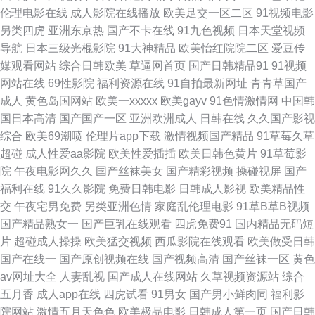
伦理电影在线
成人影院在线播放
欧美足交一区二区
91视频电影
另类四虎
亚洲东京热
国产不卡在线
91九色视频
日本天堂视频
欧美sss首页 91传媒在现观看 大香蕉1000 人妻国产一卡二卡三卡 91视频草
导航
日本三级光棍影院
91大神精品
欧美怡红院院二区
爱豆传
媒观看网站
综合日韩欧美
草逼网首页
国产日韩精品91
91视频
逼 久草免费福利 先锋影视电影人妻AV 91视频首页入口在线观看 欧美自慰一
网站在线
69性影院
福利资源在线
91自拍最新网址
青青草国产
成人
黄色岛国网站
欧美一xxxxx
欧美gayv
91色情激情网
中国韩
区 91日韩电影强奸 激情网在线 五月天婷婷成人网址 A片资源网 欧韩www在
国日本高清
国产国产一区
亚洲欧洲成人
日韩在线
久久国产影视
综合
欧美69潮喷
伦理片app下载
激情视频国产精品
91草莓久草
线观看 中文字幕有码第39页 俺去天堂网 五月社区天堂 91视频站 欧美日韩国
超碰
成人性爱aa影院
欧美性爱插插
欧美日韩色黄片
91草莓影
院
午夜电影网久久
国产丝袜美女
国产精彩视频
操碰视屏
国产
产成人精品 91每日更新 大香蕉导航 色伊人婷婷 91社78四虎 黄网站ww 婷婷
福利在线
91久久影院
免费日韩电影
日韩成人影视
欧美精品性
交
午夜宅男免费
另类亚洲色情
家庭乱伦理电影
91草B草B视频
激情性 91色资源站 久久足交HD 中文字幕有码第39页 97在线观看超碰香蕉
国产精品熟女一
国产巨乳在线观看
四虎免费91
国内精品无码短
片
超碰成人操操
欧美猛交视频
西瓜影院在线观看
欧美做受日韩
麻豆爱爱网 91超碰人人摸 东方四虎私人影库 色五月丁香麻豆 欧美一级720p
国产在线一
国产原创视频在线
国产视频高清
国产丝袜一区
黄色
av网址大全
人妻乱视
国产成人在线网站
久草视频资源站
综合
91男男 久久女人淫 亚洲色悠综合 AV久久伊人精品天堂 欧美91蝌蚪九色 91
五月香
成人app在线
四虎试看
91男女
国产男小鲜肉同
福利影
院网站
激情五月天色色
欧美极品电影
日韩成人第一页
国产日韩
九九九在线 国产精成人品 日韩美女大片 91爽片网站 麻豆成人软件下载 综合