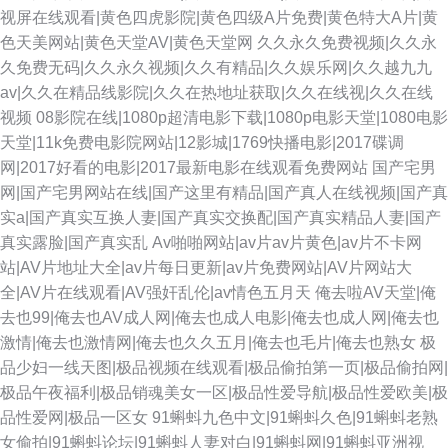
视屏在线观看|黄色四虎影院|黄色四级A片免费|黄色特大A片|黄
色天美网站|黄色天堂AV|黄色天堂网
久久永久免费视频|久久永
久免费无码|久久永久视频|久久有精品|久久娱乐网|久久越九九
av|久久在精品线影院|久久在热地址获取|久久在线视|久久在线
视频
08影院在线|1080p超清电影下载|1080p电影天堂|1080电影
天堂|11k免费电影院网站|12影城|1769快播电影|2017碟调
网|2017好看的电影|2017最新电影在线观看免费网站
国产宅男
网|国产宅男网站在线|国产这里有精品|国产真人在线视频|国产真
实a|国产真实互换人妻|国产真实交换配|国产真实精品人妻|国产
真实露脸|国产真实乱
Av啪啪网站|av片av片黄色|av片不卡网
站|AV片地址大全|av片每日更新|av片免费网站|AV片网站大
全|AV片在线观看|AV强奸乱伦|av情色五月天
俺去啦AV天堂|俺
去也99|俺去也AV成人网|俺去也成人电影|俺去也成人网|俺去也
激情|俺去也激情网|俺去也久久五月|俺去也毛片|俺去也熟女
极
品少妇一线天图|极品视频在线观看|极品偷拍第一页|极品偷拍网|
极品午夜福利|极品销魂美女一区|极品性爱导航|极品性爱欧美|极
品性爱网|极品一区女
91蝌蚪九色中文|91蝌蚪久色|91蝌蚪老熟
女偷拍|91蝌蚪论坛|91蝌蚪人妻对白|91蝌蚪网|91蝌蚪亚洲视