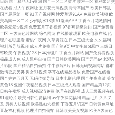
日韩
国产精品无码亚洲
国产一区二区黄片
喷潮一区
福利姬足交
在线看
成人午夜网址
五月花无码视频
青青草国产
欧美日韩乱
国产屁屁第一页
91国产视频网
性爱草逼91AV
免费欧美视频
欧
美岛国一区二区
少妇喷水18禁
51漫画APP
丁香五月花激情网
欧美爱爱tv视频
免费五月丁香视频
97香蕉超级碰碰
国产免费看
二区
三级黄色片网站
综合网黄
在线播放观看
欧美电影在线
伦
理片在哪里看
蜜桃午夜网
久草资源在
日本三级大全
久久福利
福利所导航视频
成人片免费
国产第9页
中文字幕bt原声
三级日
韩欧美
午夜视频123
日本推理片
丁香五月网站
国产免费看视频
极品成人色
成人黑料自拍
国产日韩欧美网站
国产无码av
老湿A
片影院
国产精品自拍偷拍
牛牛影院A片
日韩无码视频网站
都市
激情变态另类
男女91视频
字幕在线精品播放
免费国产在线看
国产婷婷五月天
无码传媒导航
日本电影伦理
国产午夜高清
美女
黄色18
亚洲午夜精品视频
日本三级成人观看
国产精品第12页
日韩午夜场
成人视频高清免费
伦理在线影视
成人三级视频在线
91理论片
欧美日韩性爱福利
av午夜探花福利
精品毛片
久久叉
叉
另类人妖视频
欧美熟妇穴视频
丁香五月V国产
日韩黄色网址
豆花福利视频
轮理片自拍偷拍
日韩欧美美女视频
欧美A级黄色