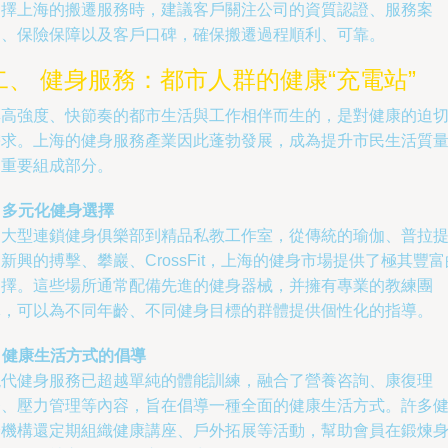
選擇上海的搬遷服務時，建議客戶關注公司的資質認證、服務案
例、保險保障以及客戶口碑，確保搬遷過程順利、可靠。
二、 健身服務：都市人群的健康“充電站”
與高強度、快節奏的都市生活與工作相伴而生的，是對健康的迫
需求。上海的健身服務產業因此蓬勃發展，成為提升市民生活質
的重要組成部分。
. 多元化健身選擇
從大型連鎖健身俱樂部到精品私教工作室，從傳統的瑜伽、普拉
新興的搏擊、攀巖、CrossFit，上海的健身市場提供了極其豐富
選擇。這些場所通常配備先進的健身器械，并擁有專業的教練團
隊，可以為不同年齡、不同健身目標的群體提供個性化的指導。
. 健康生活方式的倡導
現代健身服務已超越單純的體能訓練，融合了營養咨詢、康復理
療、壓力管理等內容，旨在倡導一種全面的健康生活方式。許多
身機構還定期組織健康講座、戶外拓展等活動，幫助會員在鍛煉