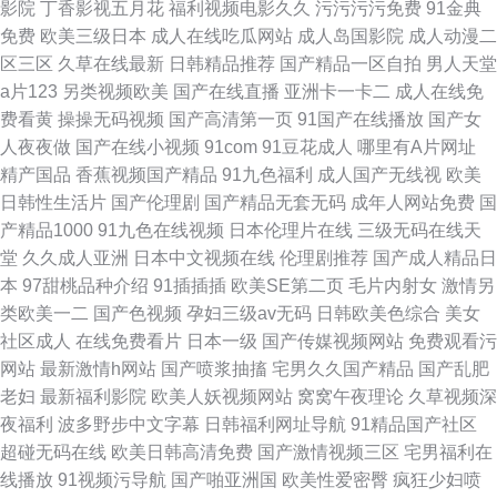
影院
丁香影视五月花
福利视频电影久久
污污污污免费
91金典
免费
欧美三级日本
成人在线吃瓜网站
成人岛国影院
成人动漫二
区三区
久草在线最新
日韩精品推荐
国产精品一区自拍
男人天堂
a片123
另类视频欧美
国产在线直播
亚洲卡一卡二
成人在线免
费看黄
操操无码视频
国产高清第一页
91国产在线播放
国产女
人夜夜做
国产在线小视频
91com
91豆花成人
哪里有A片网址
精产国品
香蕉视频国产精品
91九色福利
成人国产无线视
欧美
日韩性生活片
国产伦理剧
国产精品无套无码
成年人网站免费
国
产精品1000
91九色在线视频
日本伦理片在线
三级无码在线天
堂
久久成人亚洲
日本中文视频在线
伦理剧推荐
国产成人精品日
本
97甜桃品种介绍
91插插插
欧美SE第二页
毛片内射女
激情另
类欧美一二
国产色视频
孕妇三级av无码
日韩欧美色综合
美女
社区成人
在线免费看片
日本一级
国产传媒视频网站
免费观看污
网站
最新激情h网站
国产喷浆抽搐
宅男久久国产精品
国产乱肥
老妇
最新福利影院
欧美人妖视频网站
窝窝午夜理论
久草视频深
夜福利
波多野步中文字幕
日韩福利网址导航
91精品国产社区
超碰无码在线
欧美日韩高清免费
国产激情视频三区
宅男福利在
线播放
91视频污导航
国产啪亚洲国
欧美性爱密臀
疯狂少妇喷