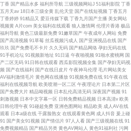
丁香
国产精品水多
福利所导航
三级视频网站J
51福利影院
丁香
五月天av
18日本三级全黄
乱伦天堂
国产在线短视频
丁香五月
丁香婷婷
91精品又
爱豆传媒下载
丁香九月国产主播
美女网站
视频黄
A片com
美女福利在线观看
狼人激情网
伦理片香港
极品
福利导航
黄色三级最新免费
91嫩草国产
午夜成年人网站
免费
国产高清视频
91草莓
丝瓜视频污成人
国产亚洲视品在线
国产
玖玖
国产免费毛不卡片
久久无码
国产精品网络
孕妇无码在线
91手机论坛
91视频新地址
91日逼
午夜啪视频
91啪水蜜桃网
国
产二区无码
91日韩在线观看
西瓜影院视频全集
国产孕妇无码视
频
国产在线福利
国产在线日皮片
午夜神马伦理
毛片网站美女
AV福利激情毛片
黄色网在线播放
91视频免费在线
91午夜在线
福利在线视频导航
欧美喷潮一区二区
午夜理论片
日本第二片区
国产免费大片
精品呦视频
日本乱伦高清无码
深夜国产视频
91
刺激视频
日本中文字幕一区
日韩免费精品视频
日本高清v
欧美
日韩伦理午夜
91碰超免费
亚洲色图网站
精品欧美
成人AV在线
观看
日本a级在线
干露脸熟女
在线观看黄色网
成人抖音
爰上碰
91
国产美女91视频
国产情侣片
97人人看
国产三级视频在线
91
免费视频精品
国产精品另类
黄色AV网站人
黄色91福利社
污网