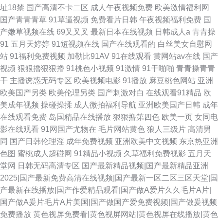
址18禁
国产高清不卡二区
成人午夜视频免费
欧美激情福利网
国产青青青草
91草逼视频
免费看片日韩
午夜视频福利免费
国
产嫩草视频在线
69叉叉叉
最新日本在线视频
日韩成人a
青青操
91
五月天婷婷
91短视频在线
国产在线观看的
白丝美女自慰网
站
91福利免费视频
加勒比91AV
91在线观看
黄网站av在线
国产
视频
狠狠擼狠狠擼
91桃色小视频
91激情
91干啪啪
青青操青青
干
主播诱惑无码专区
欧美视频电影
91播放
麻豆桃色网站
亚洲
欧美国产另类
欧美伦理另类
国产刺激对白
在线观看91精品
欧
美成年视频
操碰操揉
成人微拍福利导航
亚洲欧美国产日韩
成年
在线观看免费
岛国精品在线播放
狠狠撸第四色
欧美一页
女同电
影在线观看
91网国产尤物在
毛片网站黄色
狼人三级片
高清男
同
国产日韩伦理淫
成年免费视频
亚洲欧美中文视频
东京热亚洲
色图
蜜桃成人超碰网
91精品小视频
久草福利免费视影
五月天
堂网
日韩无码高清专区
国产最新精品视频|国产最新精品亚洲
2025|国产最新免费高清在线视频|国产最新一区二区三区天堂|国
产最新在线播放|国产作爱精品观看|国产做A爱片久久毛片A片|
国产做A爰片毛片A片美国|国产做国产爱免费视频|国产做爰视频
免费播放
黄色视屏免费看|黄色视屏网站|黄色视屏在线播放|黄色