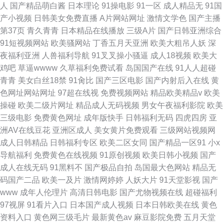
人
国产精品萌白酱
日本理论
91操电影
91一区
成人精品无
91国
产小视频
日韩美女免费直播
A片网站网址
激情文学色
国产主播
第37页
青久青青
日本精品在线播放
三级A片
国产日韩亚洲综合
91短视频网站
欧美骚网站
丁香五月天亚洲
欧美大粗吊人妖
深
夜福利亚洲
人兽福利导航
91叉叉操小骚逼
成人18视频
欧美大
鸡吧
草逼wwww
久草福利免费试看
岛国国产在线
91人人超碰
青青
美女白丝18禁
91肏比
国产三区电影
国产内射后入在线
黄
色网址网站网址
97超在线视
免费视频网站
精品欧美精品v
欧美
操碰
欧美二级片网址
精品成人无码视频
男女午夜福利影院
欧美
三级电影
免费黄色网址
成年版快手
日韩福利无码
四虎四房
亚
洲AV在线豆花
亚洲区成人
美女黄片免费观看
三级网站视频网
成人日韩精品
日韩福利专区
欧美二区女同
国产精品一区91
小x
导航福利
免费黄色在线视频
91原创视频
欧美日韩小视频
国产
成人在线无码
91黑料不
国产极品自拍
岛国最大色网站
精品无
码国产二品
欧美一及片
激情网婷婷
人妖大片
91天堂影视
国产
www
成年人伦理片
高清日韩电影
国产尤物视频在线
超碰福利
97视屏
91看片入口
日本国产成人视频
日本日韩欧美在线
黄色
资料入口
黄色网三级毛片
最新黄色av
麻豆影院免费
五月天堂