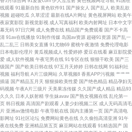
香5月综合网
91爱爱com
伊人涩涩射
黄色视频网址导航
91国在
资源 91极品视觉 欧美成人日韩精品 91重口味视频 欧美涩涩热 Av黄战 婷婷
线观看
91最新自拍
黄色软件91
国产操女人
国产乱人
欧美乱欲
视频
超碰吃瓜
久草涩涩
最新在线A片网址
黄色视屏网站
欧美午
丁香国产精品 国产福利 伊人砖区 国产欧美成人精品综合 91爆操黑丝美女 老
夜寂寞影院
新视觉影视
成人写真福利
欧美内射网址
日本中文字
幕无码
97日穴网
成人免费在线
精品国产免费观看
国产不卡高
司机久久看高清 岛国免费a 91成人影 久久国产91做爱视频 91极品自拍色色
清
91av在线播放
91制作传媒
岛国av资源
超碰91资源
国产乱一
乱二乱三
日韩美女直播
91尤物69
蜜桃午夜激情
免费伦理电影
网 久久资源总站 91科阴 欧美国产日韩在线 www四虎AV站 中文无码人妻视
日本电影伦理片
黄瓜视频成人
性爱婷婷
爱豆在线看
麻豆影院爱
爱
成人软件视频
午夜宅男在线
91专区在线
狠狠干欧美
国产三
频网 九一福利影院 91福利0 久久高潮国产精品 91免费在线破视频 日韩
级国产
国产欧美日韩在线
97五月天婷婷
日韩在线网
91福利社
视频
福利导航
A片三级网站
久草视频8
香蕉APP污视频
艹艹艹
av123区 91网站链接 日本A黄 91现在福利 无码视频二区 国产日韩欧美综合
插逼
国产精品五月天
狠狠操欧美性爱
国产绝色精品
精品孕妇无
码视频
午夜A片三级片
天美果冻传媒
久久国产成人精品
精品93
91刺激片 麻豆精品欧美日韩成人 91人人青娱乐 色友福利影院社区91 成人福
久久久
日本人妖射精
学生妹avav
国产熟女视频在线
乱伦第一
页
韩日视频
高清国产剧观看
人妻少妇视频二区
成人无码高清毛
利视频在线导航 亚洲色图网址 国产精品久久鸭下载 91pron视频 九一橡胶香
片
亚洲av激情电影
午夜导航在线
国内主播第一页
国产高清电
影网址
91社区论坛
免费网站黄色在线
久久偷拍高清亚洲
91午
蕉制品厂 91经典视频观看 久久五月天 91色美白乳 青青草久久大香蕉 91在
夜在线免费
亚洲精品第五页
麻豆网站在线观看
91精选国产
国